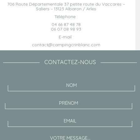
706 Route Départementale 37 petite route du Vaccarès –
Saliers – 13123 Albaron / Arles
Téléphone :
04 66 87 48 78
06 07 08 98 93
E-mail :
contact@campingcrinblanc.com
CONTACTEZ-NOUS