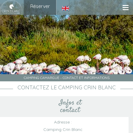
Réserver
CAMPING CAMARGUE
-
CONTACT ET INFORMATIONS
CONTACTEZ LE CAMPING CRIN BLANC
Infos et
contact
Adresse :
Camping Crin Blanc