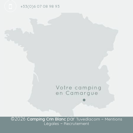
+33(0)6 07 08 98 93
©2026
par
–
Camping Crin Blanc
Tuvedlacom
Mentions
–
Légales
Recrutement