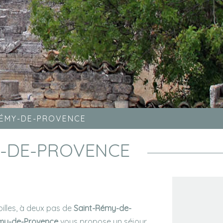
RÉMY-DE-PROVENCE
Y-DE-PROVENCE
illes, à deux pas de
Saint-Rémy-de-
émy-de-Provence
vous propose un séjour