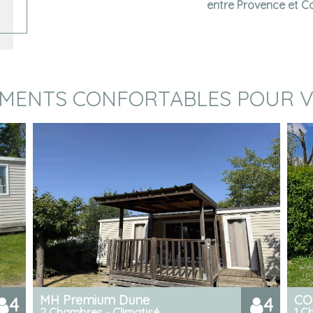
entre Provence et 
MENTS CONFORTABLES POUR 
MH Premium Dune
CO
4
4
2 Chambres - Climatisé
1 C