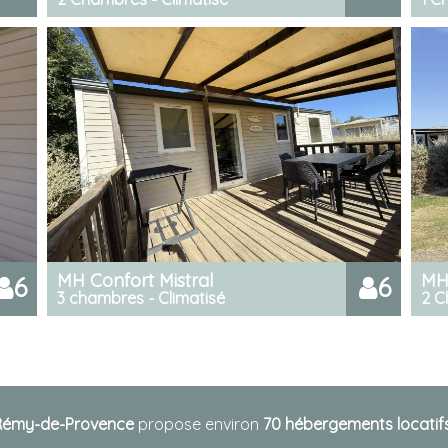
MH Confort Mistral
MH
6
6
3 chambres - Climatisé
2 C
-Rémy-de-Provence
propose environ
70 hébergements locatif