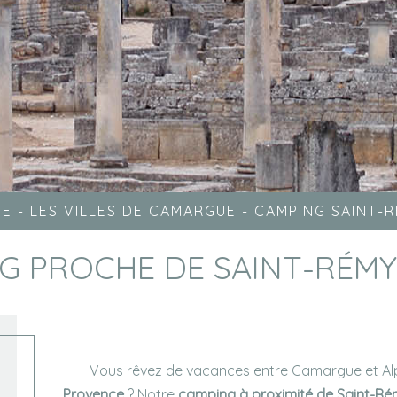
UE
-
LES VILLES DE CAMARGUE
-
CAMPING SAINT-
G PROCHE DE SAINT-RÉM
Vous rêvez de vacances entre Camargue et Alp
Provence
? Notre
camping à proximité de Saint-R