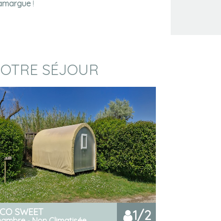
Camargue
!
VOTRE SÉJOUR
CO SWEET
1/2
hambre - Non Climatisée